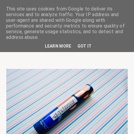
This site uses cookies from Google to deliver its
services and to analyze traffic. Your IP address and
user-agent are shared with Google along with
performance and security metrics to ensure quality of
service, generate usage statistics, and to detect and
ciskaságok
address abuse.
LEARN MORE
GOT IT