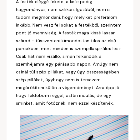
A festék eléggé fekete, a kefe pedig
hagyományos, nem szilikon. Igazából, nem is
tudom megmondani, hogy melyiket preferálom
inkább. Nem vesz fel sokat a festékből, szerintem
pont jó mennyiség. A festék maga kissé lassan
szárad - tüsszenteni kimondottan tilos az első
percekben, mert minden is szempillaspirálos lesz.
Csak hát nem vízálló, simán felkenődik a
szemhéjamra egy párásabb napon. Amúgy nem
csinál túl szép pillákat, vagy úgy összességében
szép pillákat, úgyhogy nem is tervezem
megörökíteni külön a végeredményt. Arra épp jó,
hogy feldobom reggel, aztán indulás, de egy
sminket, amit fotóznék, nem ezzel készítenék.