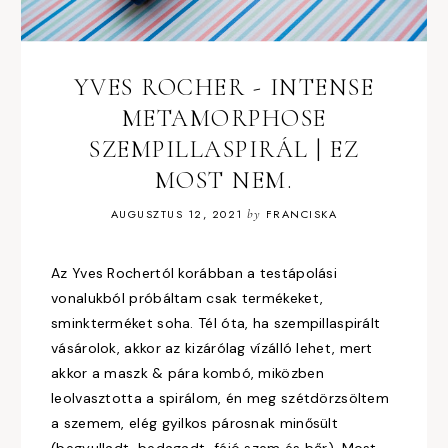
YVES ROCHER - INTENSE
METAMORPHOSE
SZEMPILLASPIRÁL | EZ
MOST NEM.
AUGUSZTUS 12, 2021
by
FRANCISKA
Az Yves Rochertól korábban a testápolási
vonalukból próbáltam csak termékeket,
sminkterméket soha. Tél óta, ha szempillaspirált
vásárolok, akkor az kizárólag vízálló lehet, mert
akkor a maszk & pára kombó, miközben
leolvasztotta a spirálom, én meg szétdörzsöltem
a szemem, elég gyilkos párosnak minősült
(begyulladt, bedagadt, fájó szem és bőr). Most